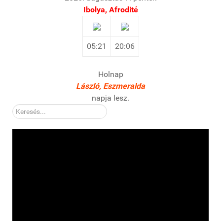
Ibolya, Afrodité
05:21
20:06
Holnap
László, Eszmeralda
napja lesz.
Kereső: