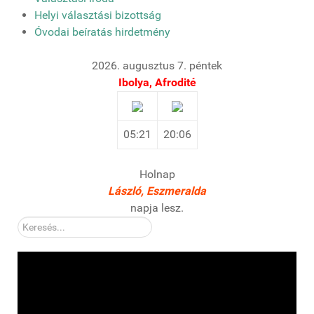
Helyi választási bizottság
Óvodai beíratás hirdetmény
2026. augusztus 7. péntek
Ibolya, Afrodité
05:21
20:06
Holnap
László, Eszmeralda
napja lesz.
Kereső: