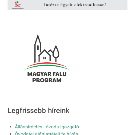
Legfrissebb híreink
Álláshirdetés - óvoda igazgató
Óvodatej ajánlattételi felhívás