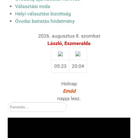
Választási iroda
Helyi választási bizottság
Óvodai beíratás hirdetmény
2026. augusztus 8. szombat
László, Eszmeralda
05:23
20:04
Holnap
Emőd
napja lesz.
Kereső: