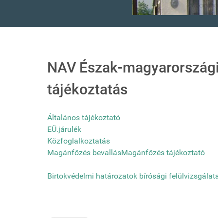
NAV Észak-magyarországi
tájékoztatás
Általános tájékoztató
EÜ.járulék
Közfoglalkoztatás
Magánfőzés bevallás
Magánfőzés tájékoztató
Birtokvédelmi határozatok bírósági felülvizsgálat