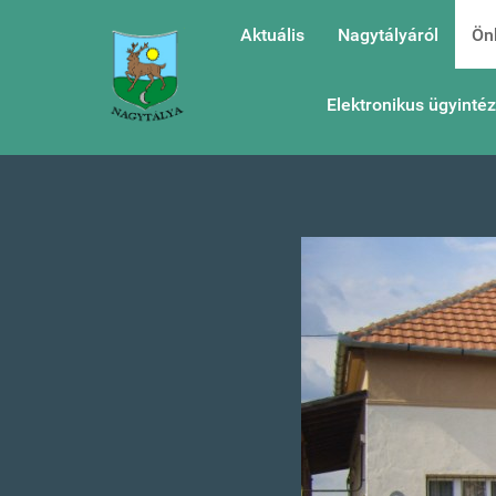
Aktuális
Nagytályáról
Ön
Elektronikus ügyinté