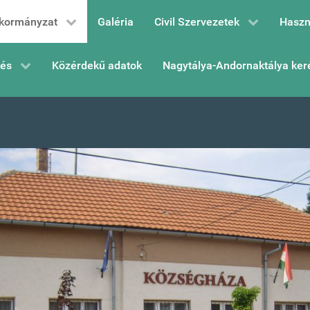
kormányzat
Galéria
Civil Szervezetek
Haszn
zés
Közérdekű adatok
Nagytálya-Andornaktálya ker