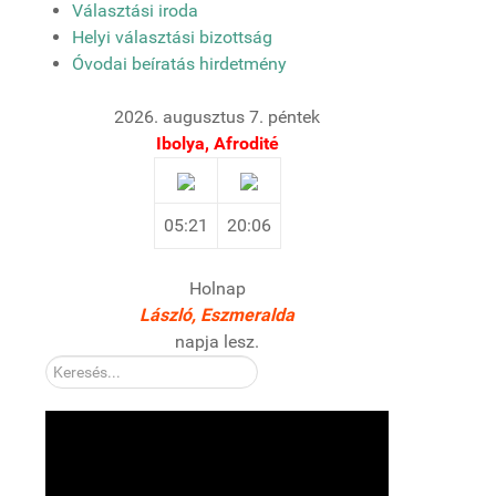
Választási iroda
Helyi választási bizottság
Óvodai beíratás hirdetmény
2026. augusztus 7. péntek
Ibolya, Afrodité
05:21
20:06
Holnap
László, Eszmeralda
napja lesz.
Kereső: