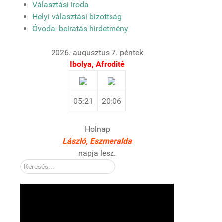
Választási iroda
Helyi választási bizottság
Óvodai beíratás hirdetmény
2026. augusztus 7. péntek
Ibolya, Afrodité
05:21
20:06
Holnap
László, Eszmeralda
napja lesz.
Kereső: