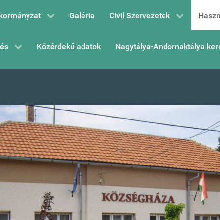
kormányzat
Galéria
Civil Szervezetek
Haszn
zés
Közérdekű adatok
Nagytálya-Andornaktálya ker