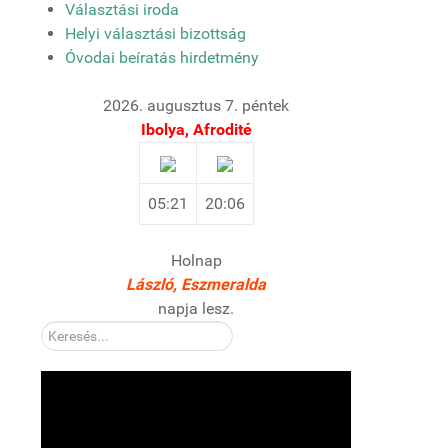
Választási iroda
Helyi választási bizottság
Óvodai beíratás hirdetmény
2026. augusztus 7. péntek
Ibolya, Afrodité
05:21
20:06
Holnap
László, Eszmeralda
napja lesz.
Kereső: