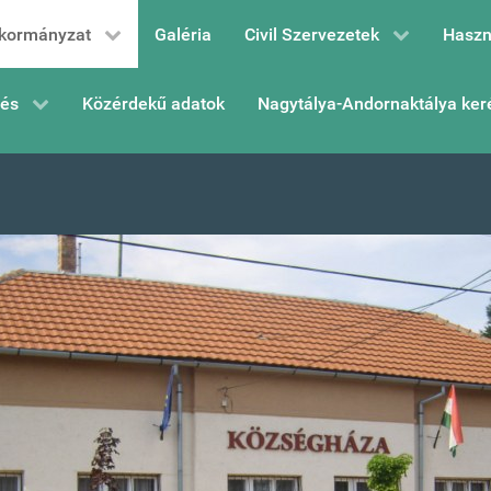
kormányzat
Galéria
Civil Szervezetek
Haszn
zés
Közérdekű adatok
Nagytálya-Andornaktálya ker