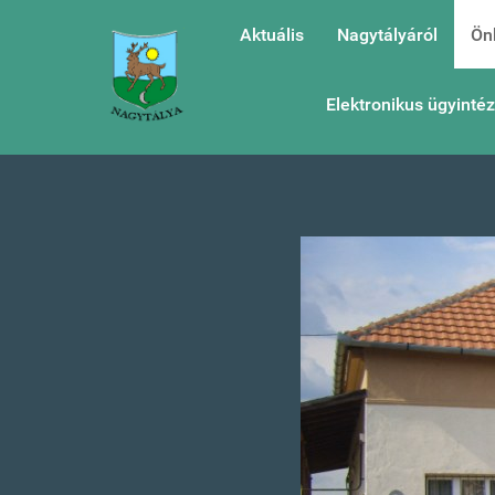
Aktuális
Nagytályáról
Ön
Elektronikus ügyinté