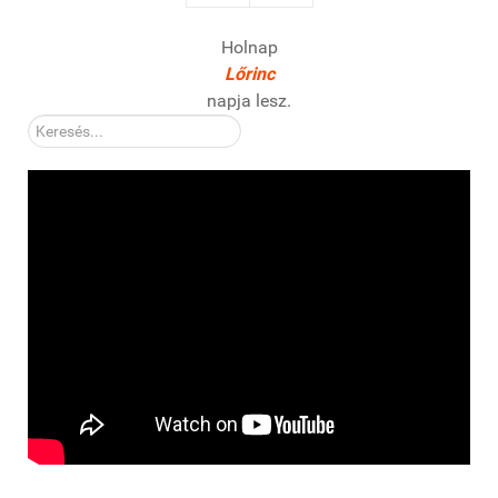
Holnap
Lőrinc
napja lesz.
Kereső: