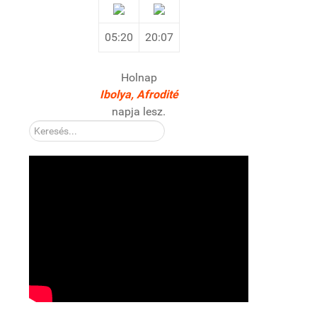
05:20
20:07
Holnap
Ibolya, Afrodité
napja lesz.
Kereső: