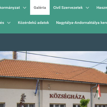
kormányzat
Galéria
Civil Szervezetek
Haszn
zés
Közérdekű adatok
Nagytálya-Andornaktálya ker