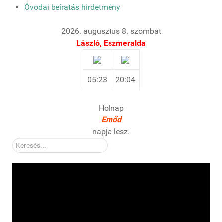
Óvodai beíratás hirdetmény
2026. augusztus 8. szombat
László, Eszmeralda
05:23
20:04
Holnap
Emőd
napja lesz.
Kereső: