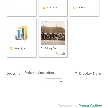
Sumi Józs...
Veres Ist...
Nagytálya...
Dr. Csiffary Ge...
Ordering
Display Num
Powered by
Phoca Gallery