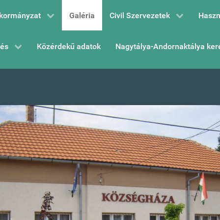
kormányzat
Galéria
Civil Szervezetek
Haszn
zés
Közérdekű adatok
Nagytálya-Andornaktálya ker