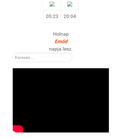
05:23
20:04
Holnap
Emőd
napja lesz.
Kereső: