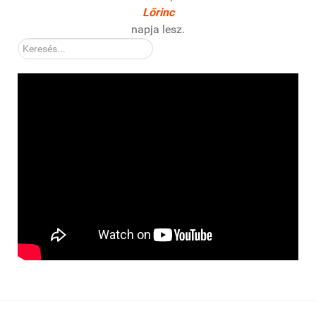
Lőrinc
napja lesz.
Kereső: