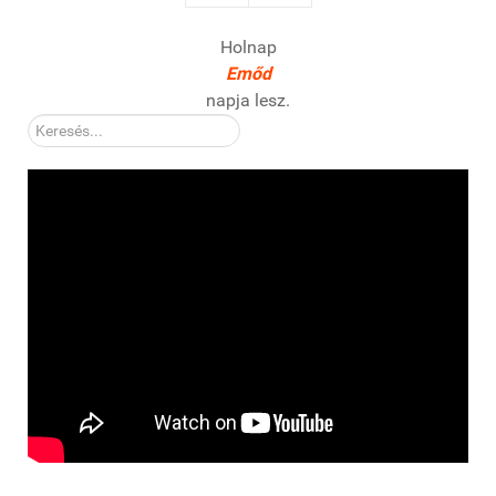
Holnap
Emőd
napja lesz.
Kereső: