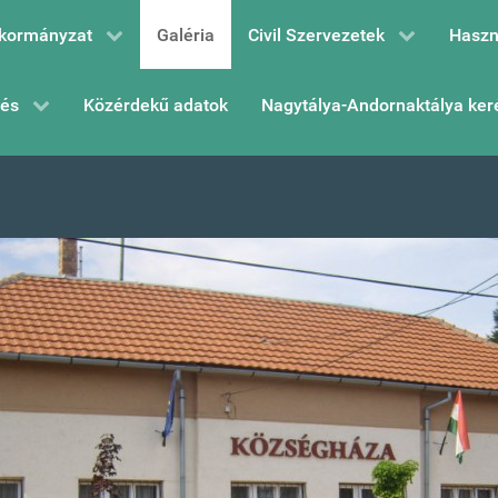
kormányzat
Galéria
Civil Szervezetek
Haszn
zés
Közérdekű adatok
Nagytálya-Andornaktálya ker