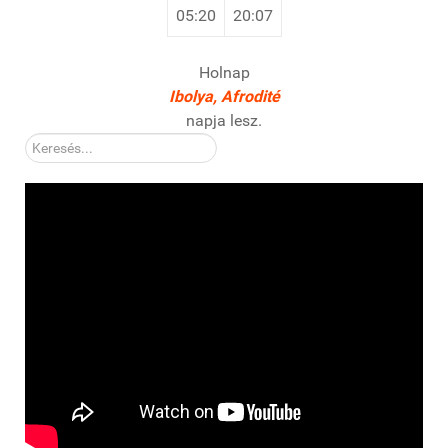
05:20
20:07
Holnap
Ibolya, Afrodité
napja lesz.
Kereső: