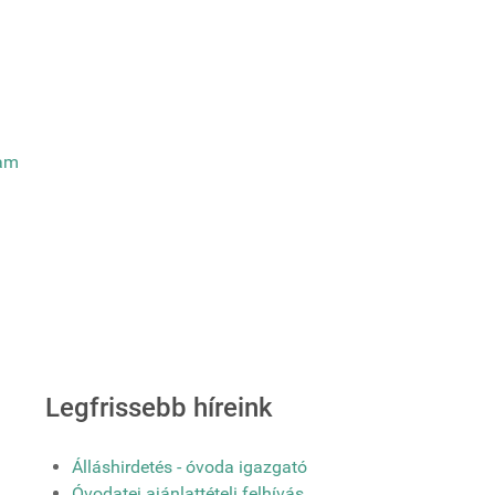
Legfrissebb híreink
Álláshirdetés - óvoda igazgató
Óvodatej ajánlattételi felhívás