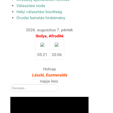
Választási iroda
Helyi választási bizottság
Óvodai beíratás hirdetmény
2026. augusztus 7. péntek
Ibolya, Afrodité
05:21
20:06
Holnap
László, Eszmeralda
napja lesz.
Kereső: