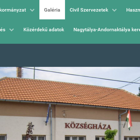
kormányzat
Galéria
Civil Szervezetek
Haszn
zés
Közérdekű adatok
Nagytálya-Andornaktálya ker