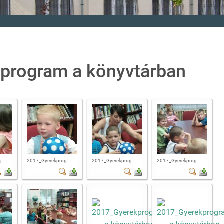
kprogram a könyvtárban
...
2017_Gyerekprog...
2017_Gyerekprog...
2017_Gyerekprog...