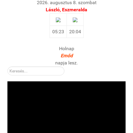
2026. augusztus 8. szombat
László, Eszmeralda
05:23
20:04
Holnap
Emőd
napja lesz.
Kereső: