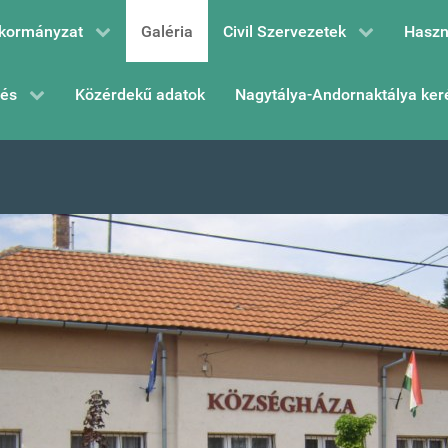
kormányzat
Galéria
Civil Szervezetek
Haszn
zés
Közérdekű adatok
Nagytálya-Andornaktálya ker