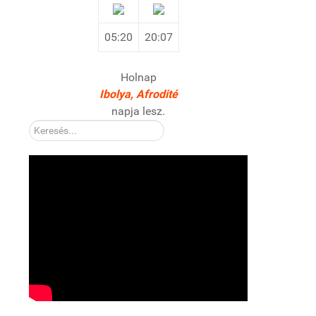
05:20
20:07
Holnap
Ibolya, Afrodité
napja lesz.
Kereső: