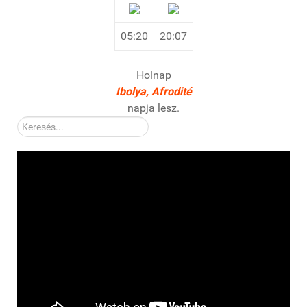
05:20
20:07
Holnap
Ibolya, Afrodité
napja lesz.
Kereső: