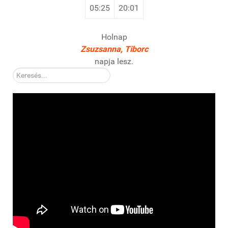
05:25
20:01
Holnap
Zsuzsanna, Tiborc
napja lesz.
Kereső: