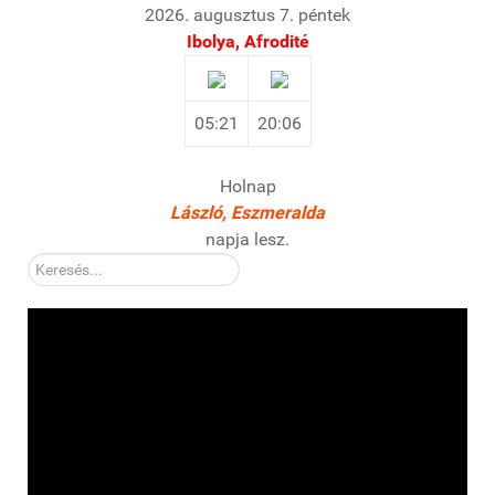
2026. augusztus 7. péntek
Ibolya, Afrodité
05:21
20:06
Holnap
László, Eszmeralda
napja lesz.
Kereső: