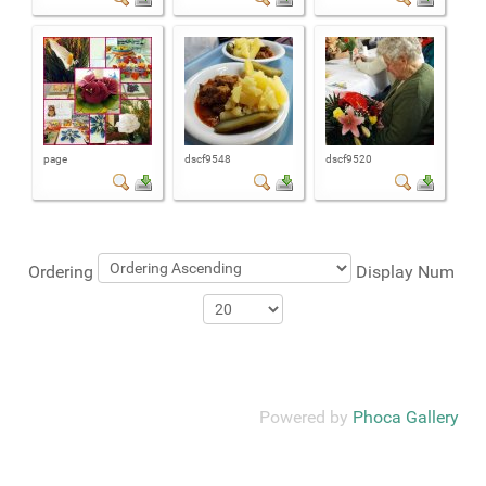
page
dscf9548
dscf9520
Ordering
Display Num
Powered by
Phoca Gallery