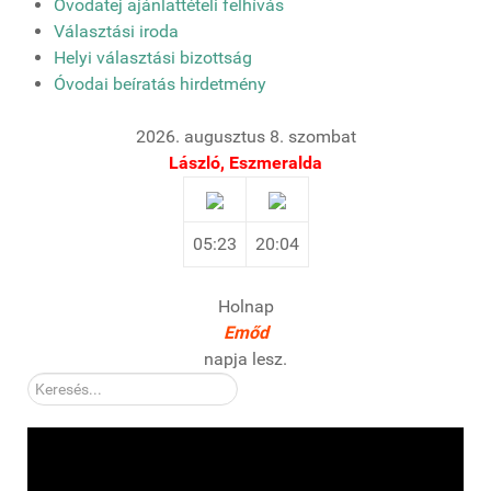
Óvodatej ajánlattételi felhívás
Választási iroda
Helyi választási bizottság
Óvodai beíratás hirdetmény
2026. augusztus 8. szombat
László, Eszmeralda
05:23
20:04
Holnap
Emőd
napja lesz.
Kereső: