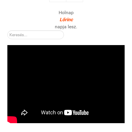
Holnap
Lőrinc
napja lesz.
Kereső: