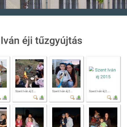
 Iván éji tűzgyújtás
Szent Iván éj 2...
Szent Iván éj 2...
Szent Iván éj 2...