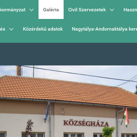
kormányzat
Galéria
Civil Szervezetek
Haszn
zés
Közérdekű adatok
Nagytálya-Andornaktálya ker