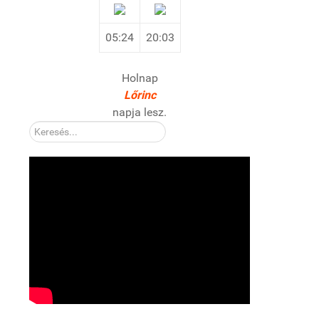
05:24
20:03
Holnap
Lőrinc
napja lesz.
Kereső: