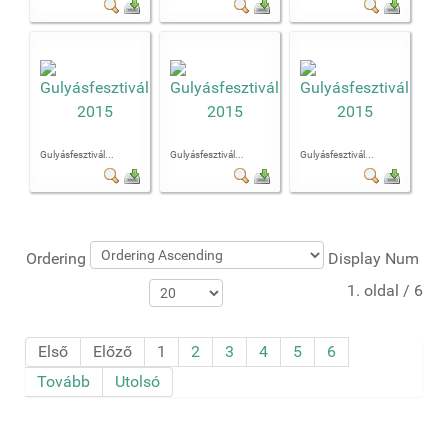
Gulyásfesztivál...
Gulyásfesztivál...
Gulyásfesztivál...
Ordering
Display Num
1. oldal / 6
Első
Előző
1
2
3
4
5
6
Tovább
Utolsó