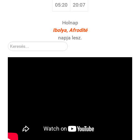
05:20
20:07
Holnap
Ibolya, Afrodité
napja lesz.
Kereső: