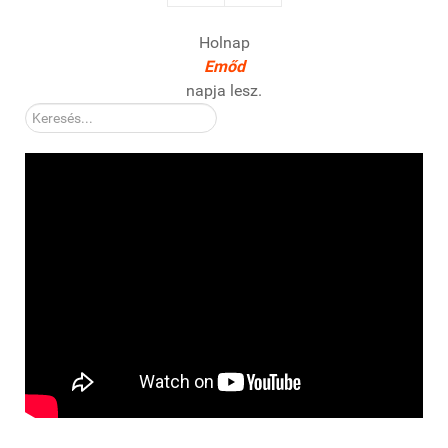
Holnap
Emőd
napja lesz.
Kereső: