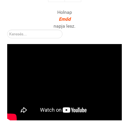
Holnap
Emőd
napja lesz.
Kereső: