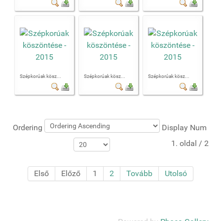
Szépkorúak kösz...
Szépkorúak kösz...
Szépkorúak kösz...
Ordering
Display Num
1. oldal / 2
Első
Előző
1
2
Tovább
Utolsó