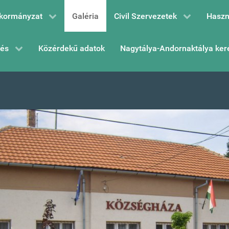
kormányzat
Galéria
Civil Szervezetek
Haszn
zés
Közérdekű adatok
Nagytálya-Andornaktálya ker