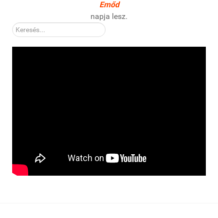
Emőd
napja lesz.
Kereső: