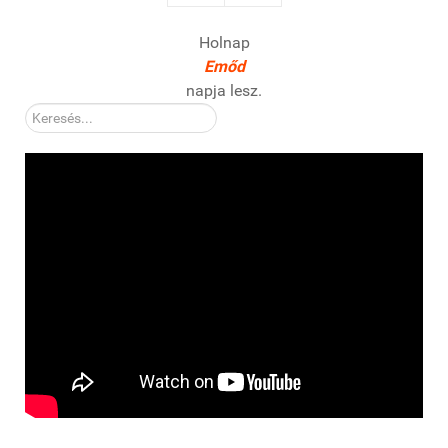
Holnap
Emőd
napja lesz.
Kereső: