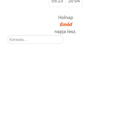
05:23
20:04
Holnap
Emőd
napja lesz.
Kereső: