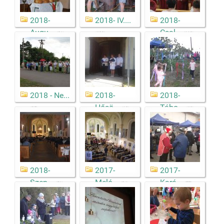
2018-
2018- IV....
2018-
Augu...
Csal...
(81)
(689)
(119)
2018 - Ne...
2018-
2018-
Hősö...
Tábo...
(35)
(18)
(60)
2018-
2017-
2017-
Szen...
Meló...
Kará...
(51)
(24)
(77)