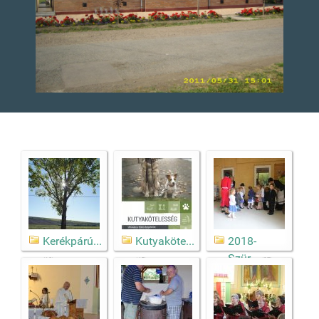
Kerékpárú...
Kutyaköte...
2018-
Szür...
(18)
(45)
(97)