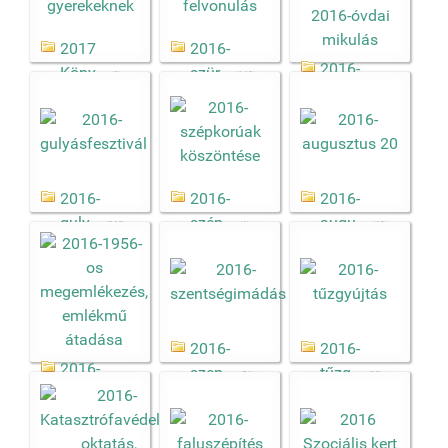
2017
2016-
2016-
Köny...
szür...
(9)
(148)
óvda...
(90)
2016-
2016-
2016-
guly...
szép...
augu...
(368)
(6)
(69)
2016-
2016-
2016-
szen...
tűzg...
(51)
(93)
1956...
(132)