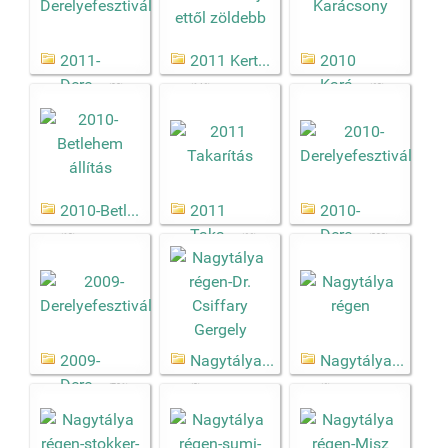
2011-
2011 Kert...
2010
Dere...
Kará...
(98)
(146)
(63)
2010-Betl...
2011
2010-
Taka...
Dere...
(13)
(66)
(393)
2009-
Nagytálya...
Nagytálya...
Dere...
(701)
(3)
(6)