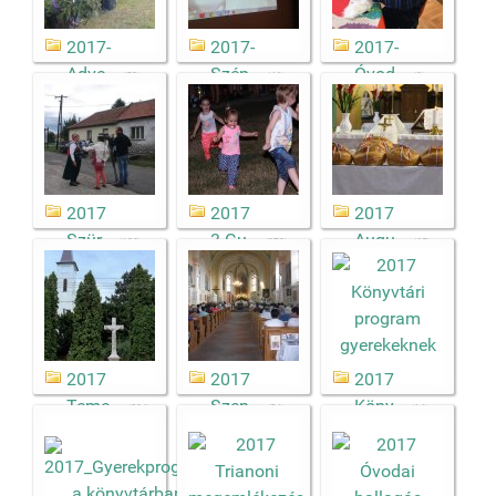
2017-
2017-
2017-
Adve...
Szép...
Óvod...
(53)
(46)
(9)
2017
2017
2017
Szür...
3.Gu...
Augu...
(120)
(373)
(65)
2017
2017
2017
Teme...
Szen...
Köny...
(224)
(54)
(14)