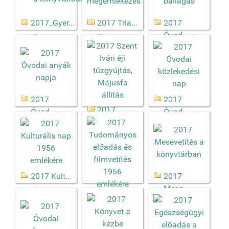
2017_Gyer...
2017 Tria...
2017
Óvod...
(19)
(33)
(13)
2017
2017
2017
Óvod...
Óvod...
(3)
(164)
Szen...
(273)
2017 Kult...
2017
Mese...
(18)
(16)
2017
Tudo...
(33)