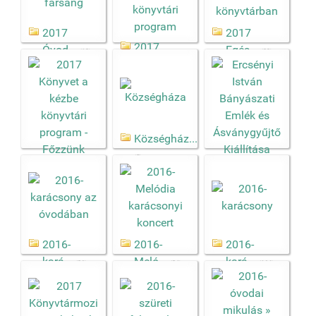
2017
2017
2017
Óvod...
Egés...
(13)
(23)
Köny...
(13)
Községház...
(5)
Ercsényi ...
2017
(39)
Köny...
(6)
2016-
2016-
2016-
kará...
Meló...
kará...
(26)
(24)
(164)