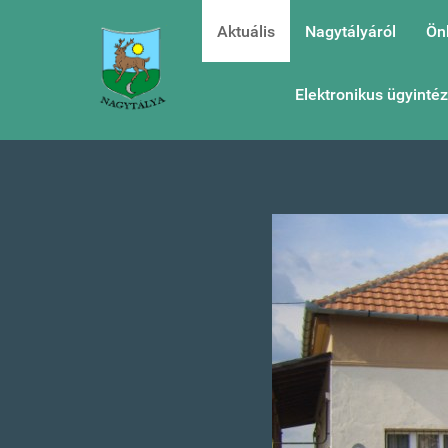
Aktuális
Nagytályáról
Ön
Elektronikus ügyinté