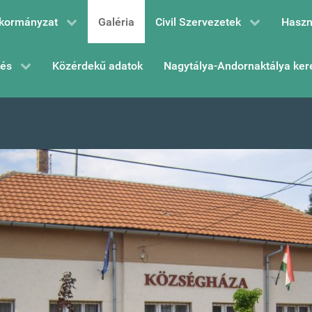
kormányzat
Galéria
Civil Szervezetek
Haszn
zés
Közérdekű adatok
Nagytálya-Andornaktálya ker