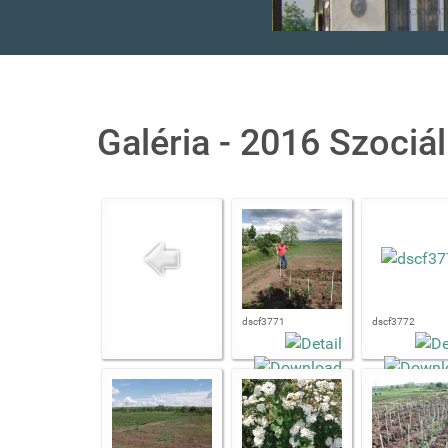
Galéria - 2016 Szociál
dscf3771
dscf3772