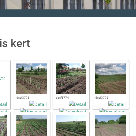
is kert
dscf3773
dscf3774
dscf3775