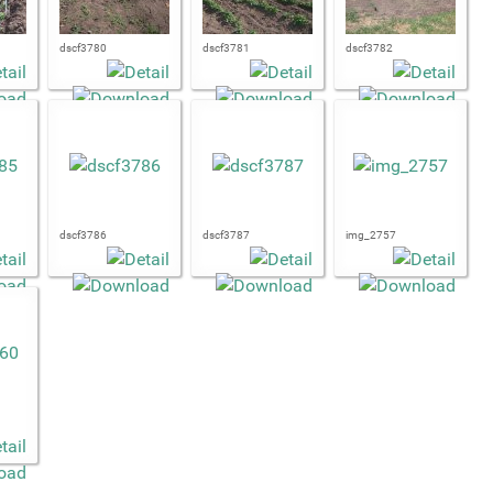
dscf3780
dscf3781
dscf3782
dscf3786
dscf3787
img_2757