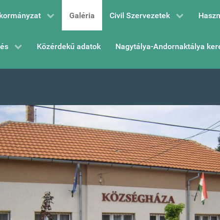
kormányzat
Galéria
Civil Szervezetek
Haszn
zés
Közérdekű adatok
Nagytálya-Andornaktálya ker