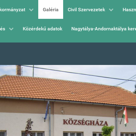
kormányzat
Galéria
Civil Szervezetek
Haszn
zés
Közérdekű adatok
Nagytálya-Andornaktálya ker