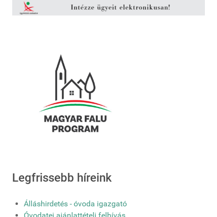
Legfrissebb híreink
Álláshirdetés - óvoda igazgató
Óvodatej ajánlattételi felhívás