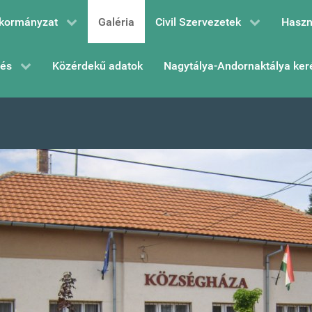
kormányzat
Galéria
Civil Szervezetek
Haszn
zés
Közérdekű adatok
Nagytálya-Andornaktálya ker