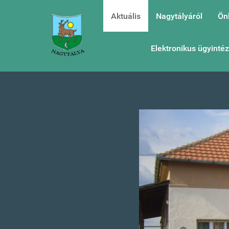
Aktuális
Nagytályáról
Ön
Elektronikus ügyinté