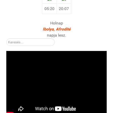
05:20
20:07
Holnap
Ibolya, Afrodité
napja lesz.
Kereső: