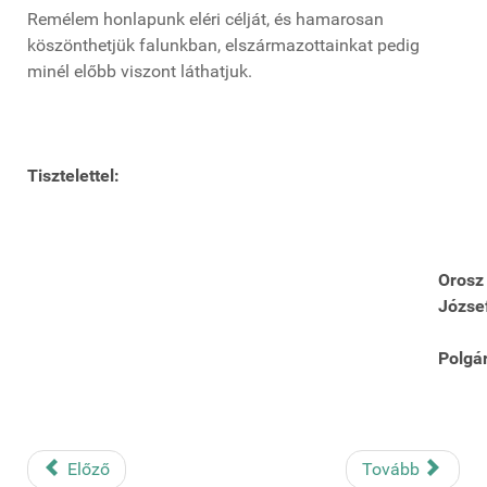
Remélem honlapunk eléri célját, és hamarosan
köszönthetjük falunkban, elszármazottainkat pedig
minél előbb viszont láthatjuk.
Tisztelettel:
Orosz
Józse
Polgá
Előző
Tovább