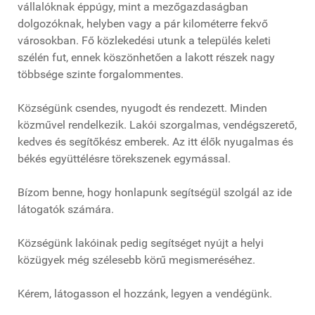
vállalóknak éppúgy, mint a mezőgazdaságban
dolgozóknak, helyben vagy a pár kilométerre fekvő
városokban. Fő közlekedési utunk a település keleti
szélén fut, ennek köszönhetően a lakott részek nagy
többsége szinte forgalommentes.
Községünk csendes, nyugodt és rendezett. Minden
közművel rendelkezik. Lakói szorgalmas, vendégszerető,
kedves és segítőkész emberek. Az itt élők nyugalmas és
békés együttélésre törekszenek egymással.
Bízom benne, hogy honlapunk segítségül szolgál az ide
látogatók számára.
Községünk lakóinak pedig segítséget nyújt a helyi
közügyek még szélesebb körű megismeréséhez.
Kérem, látogasson el hozzánk, legyen a vendégünk.