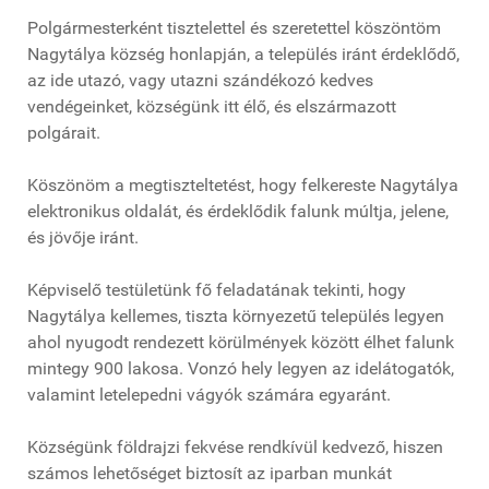
Polgármesterként tisztelettel és szeretettel köszöntöm
Nagytálya község honlapján, a település iránt érdeklődő,
az ide utazó, vagy utazni szándékozó kedves
vendégeinket, községünk itt élő, és elszármazott
polgárait.
Köszönöm a megtiszteltetést, hogy felkereste Nagytálya
elektronikus oldalát, és érdeklődik falunk múltja, jelene,
és jövője iránt.
Képviselő testületünk fő feladatának tekinti, hogy
Nagytálya kellemes, tiszta környezetű település legyen
ahol nyugodt rendezett körülmények között élhet falunk
mintegy 900 lakosa. Vonzó hely legyen az idelátogatók,
valamint letelepedni vágyók számára egyaránt.
Községünk földrajzi fekvése rendkívül kedvező, hiszen
számos lehetőséget biztosít az iparban munkát